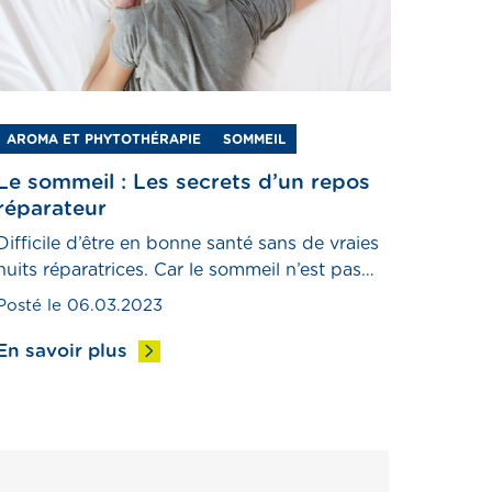
AROMA ET PHYTOTHÉRAPIE
SOMMEIL
Le sommeil : Les secrets d’un repos
réparateur
Difficile d’être en bonne santé sans de vraies
nuits réparatrices. Car le sommeil n’est pas
une perte de temps mais une nécessité
Posté le 06.03.2023
biologique. C’est dire si sa qualité est
importante. Et quand on dort mal, avant
En savoir plus
d’avoir recours à des médicaments, il suffit
parfois de respecter quelques règles de bon
sens.