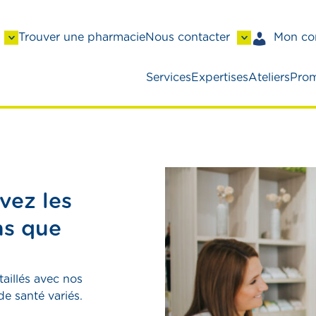
Trouver une pharmacie
Nous contacter
Mon co
Services
Expertises
Ateliers
Prom
vez les
ns que
taillés avec nos
de santé variés.