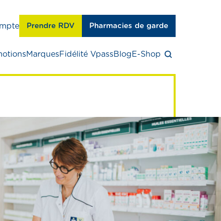
mpte
Prendre RDV
Pharmacies de garde
otions
Marques
Fidélité Vpass
Blog
E-Shop