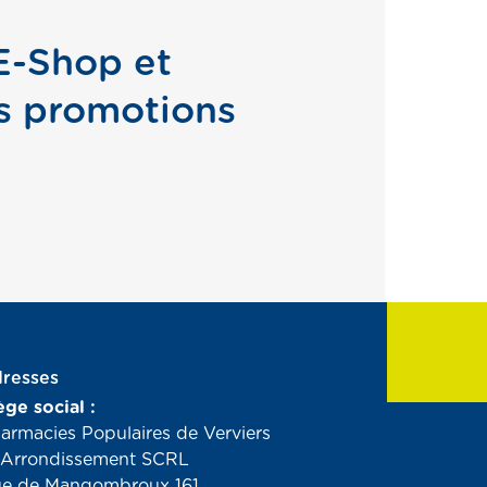
 E-Shop et
s promotions
resses
ège social :
armacies Populaires de Verviers
 Arrondissement SCRL
e de Mangombroux 161