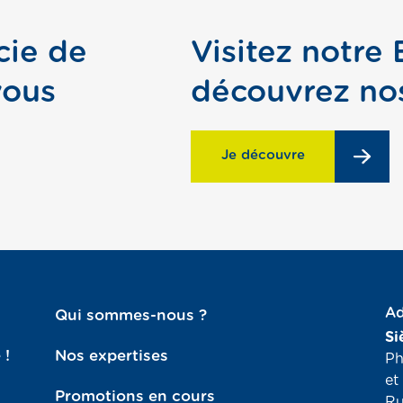
cie de
Visitez notre
vous
découvrez no
Je découvre
Ad
Qui sommes-nous ?
Si
 !
Nos expertises
Ph
et
Promotions en cours
Ru