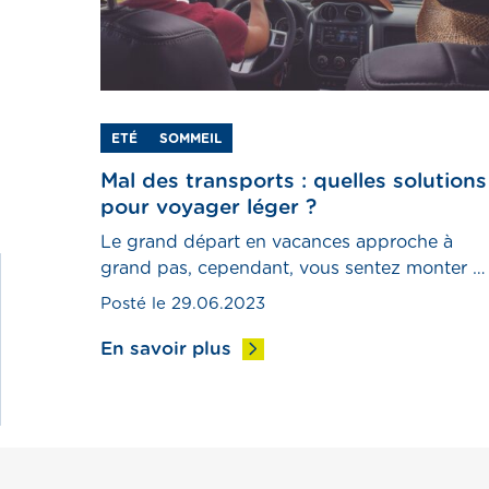
ETÉ
SOMMEIL
Mal des transports : quelles solutions
pour voyager léger ?
Le grand départ en vacances approche à
grand pas, cependant, vous sentez monter e
vous une légère appréhension. Pas de
Posté le 29.06.2023
panique ! Dans cet article, nous allons vous
partager de précieux conseils pour voyager
En savoir plus
léger.