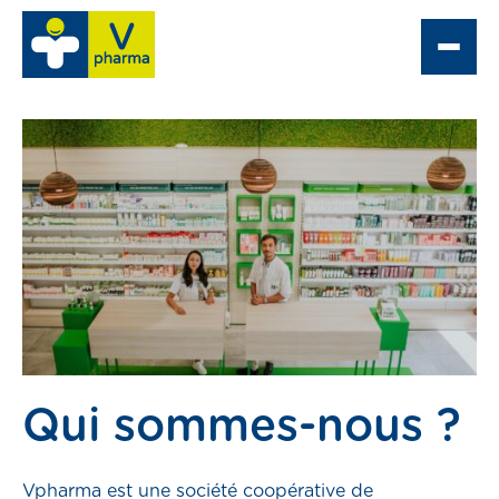
e
 Optique
partement grossiste
ne pharmacie
Qui sommes-nous ?
acter
Vpharma est une société coopérative de
tacter