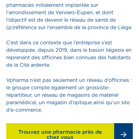
pharmacies initialement implantée sur
emploi
l’arrondissement de Verviers-Eupen, et dont
l’objectif est de devenir le réseau de santé de
compte
(p)référence sur l’ensemble de la province de Liège.
Prendre RDV
C’est dans ce contexte que l’entreprise s’est
développée, depuis 2019, dans le bassin liégeois en
reprenant des officines bien connues des habitants
Pharmacies de garde
de la Cité ardente.
Vpharma n’est pas seulement un réseau d’officines :
le groupe compte également un grossiste-
répartiteur, un réseau de magasins de matériel
s
paramédical, un magasin d’optique ainsi qu’un site
d’e-commerce.
ns
Trouvez une pharmacie près de
chez vous