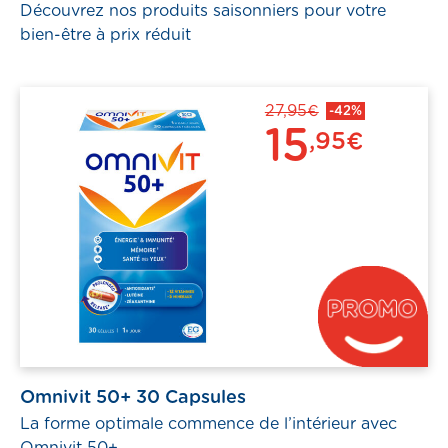
Découvrez nos produits saisonniers pour votre
bien-être à prix réduit
pass
27,95€
-42%
15
,95€
er
Omnivit 50+ 30 Capsules
La forme optimale commence de l’intérieur avec
Omnivit 50+.