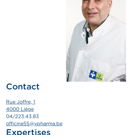
pass
er
Contact
Rue Joffre, 1
4000 Liège
04/223.43.83
officine55@vpharma.be
Expertises