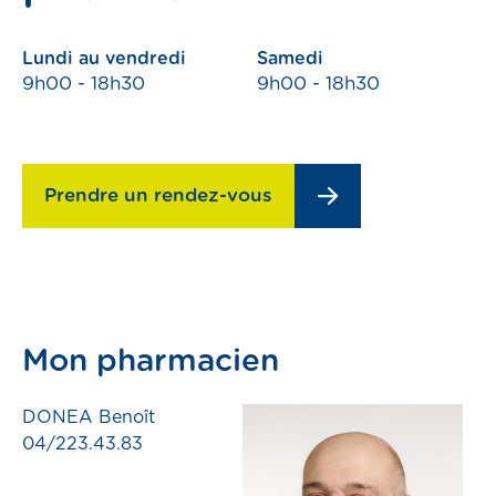
emploi
Lundi au vendredi
Samedi
9h00 - 18h30
9h00 - 18h30
compte
Prendre RDV
Prendre un rendez-vous
Pharmacies de garde
Mon pharmacien
s
DONEA Benoît
04/223.43.83
ns