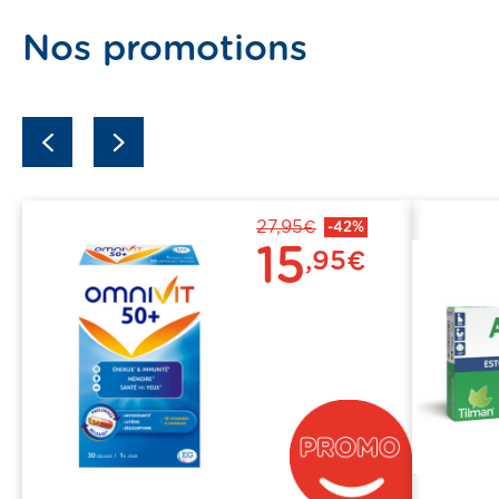
Nos promotions
previous
next
27,95€
-42%
15
,95€