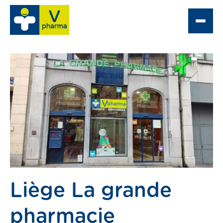
e
 Optique
partement grossiste
ne pharmacie
Liège La grande
acter
pharmacie
tacter