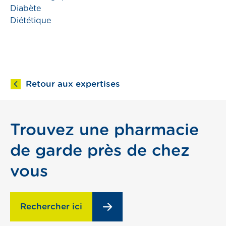
Diabète
emploi
Diététique
compte
Prendre RDV
Retour aux expertises
Pharmacies de garde
Trouvez une pharmacie
de garde près de chez
s
vous
Rechercher ici
ns