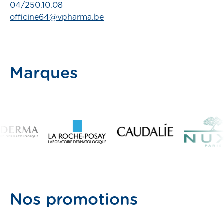
04/250.10.08
officine64@vpharma.be
pass
Marques
er
Nos promotions