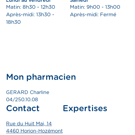
Lundi au vendredi
Samedi
Matin: 8h30 - 12h30
Matin: 9h00 - 13h00
emploi
Après-midi: 13h30 -
Après-midi: Fermé
18h30
compte
Prendre RDV
Pharmacies de garde
Mon pharmacien
GERARD Charline
s
04/250.10.08
Contact
Expertises
Rue du Huit Mai, 14
ns
4460 Horion-Hozémont