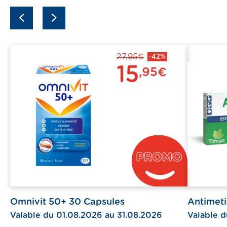
previous
next
27,95€
-42%
15
,95€
Omnivit 50+ 30 Capsules
Antimet
Valable du 01.08.2026 au 31.08.2026
Valable d