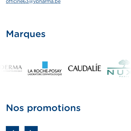
officine63@vpharma.be
pass
Marques
er
Nos promotions