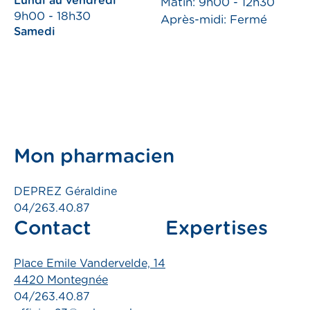
Lundi au vendredi
Matin: 9h00 - 12h30
9h00 - 18h30
Après-midi: Fermé
emploi
Samedi
compte
Prendre RDV
Pharmacies de garde
Mon pharmacien
DEPREZ Géraldine
04/263.40.87
Contact
Expertises
s
Place Emile Vandervelde, 14
4420 Montegnée
ns
04/263.40.87