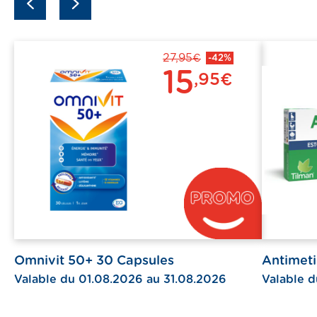
previous
next
27,95€
-42%
15
,95€
Omnivit 50+ 30 Capsules
Antimet
Valable du 01.08.2026 au 31.08.2026
Valable d