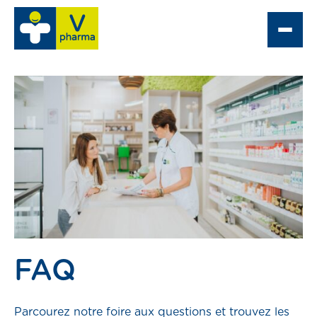
e
 Optique
partement grossiste
ne pharmacie
FAQ
acter
Parcourez notre foire aux questions et trouvez les
tacter