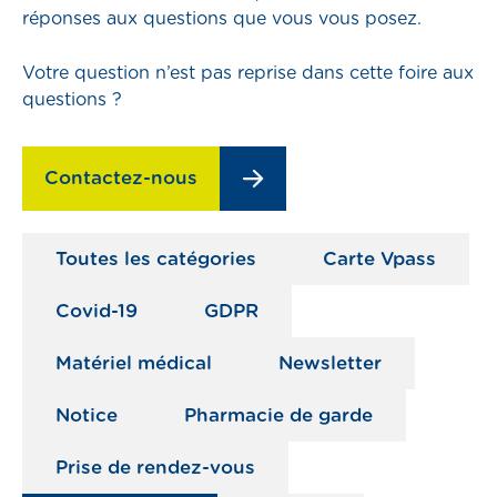
réponses aux questions que vous vous posez.
emploi
Votre question n’est pas reprise dans cette foire aux
compte
questions ?
Prendre RDV
Contactez-nous
Pharmacies de garde
Toutes les catégories
Carte Vpass
Covid-19
GDPR
Matériel médical
Newsletter
s
Notice
Pharmacie de garde
ns
Prise de rendez-vous