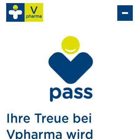
pe
Comptoir Optique
oßhandel
heke finden
Ihre Treue bei
Vpharma wird
ngebote