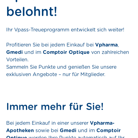
belohnt!
konto
Termin vereinbaren
Ihr Vpass-Treueprogramm entwickelt sich weiter!
Profitieren Sie bei jedem Einkauf bei
Vpharma
,
Bereitschaftsapotheken
Gmedi
und im
Comptoir Optique
von zahlreichen
Vorteilen.
Sammeln Sie Punkte und genießen Sie unsere
exklusiven Angebote – nur für Mitglieder.
stungen
zen
gebote
Immer mehr für Sie!
Bei jedem Einkauf in einer unserer
Vpharma-
Apotheken
sowie bei
Gmedi
und im
Comptoir
ue
Optique
werden Ihre Punkte automatisch auf Ihr