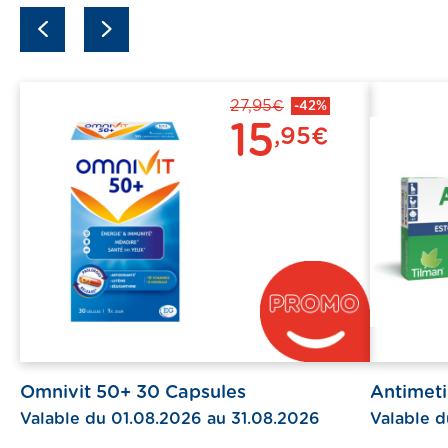
previous
next
27,95€
-42%
15
,95€
Omnivit 50+ 30 Capsules
Antimet
Valable du 01.08.2026 au 31.08.2026
Valable d