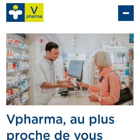
e
 Optique
partement grossiste
ne pharmacie
Vpharma, au plus
acter
proche de vous
tacter