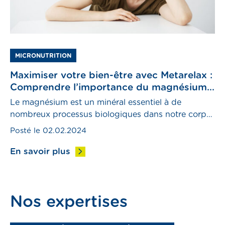
MICRONUTRITION
Maximiser votre bien-être avec Metarelax :
Comprendre l’importance du magnésium
et des suppléments pour une vie
Le magnésium est un minéral essentiel à de
équilibrée
nombreux processus biologiques dans notre corps,
et sa supplémentation peut jouer un rôle crucial
Posté le 02.02.2024
dans le maintien d’une santé optimale. Dans cet
article, nous explorerons pourquoi il est si important
En savoir plus
de se supplémenter en magnésium, dans quels cas
cela est particulièrement bénéfique, et nous vous en
dirons […]
Nos expertises