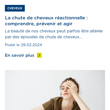
CHEVEUX
La chute de cheveux réactionnelle :
comprendre, prévenir et agir
La beauté de nos cheveux peut parfois être altérée
par des épisodes de chute de cheveux
réactionnelle. Pourquoi cela se produit-il et
Posté le 29.02.2024
comment pouvons-nous prévenir cette chute
anormale ? Dans cet article, nous explorerons les
En savoir plus
causes de la chute de cheveux réactionnelle, des
conseils d’hygiène de vie pour la freiner, des trucs
et astuces pour […]