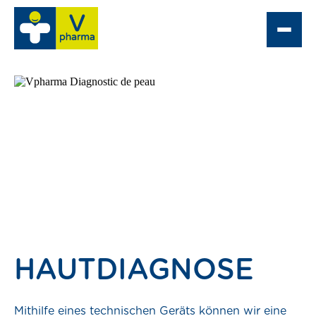
pe
Comptoir Optique
oßhandel
heke finden
HAUTDIAGNOSE
Mithilfe eines technischen Geräts können wir eine
ngebote