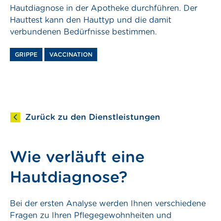
Hautdiagnose in der Apotheke durchführen. Der
Hauttest kann den Hauttyp und die damit
konto
verbundenen Bedürfnisse bestimmen.
Termin vereinbaren
GRIPPE
VACCINATION
Bereitschaftsapotheken
Zurück zu den Dienstleistungen
stungen
zen
Wie verläuft eine
gebote
Hautdiagnose?
Bei der ersten Analyse werden Ihnen verschiedene
ue
Fragen zu Ihren Pflegegewohnheiten und